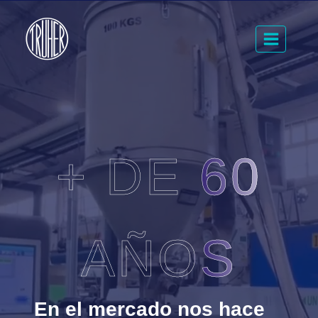
Saltar
al
contenido
+ DE 60
AÑOS
En el mercado nos hace