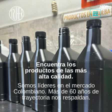
Encuentra los
productos de las más
alta calidad.
Somos líderes en el mercado
Colombiano. Más de 60 años de
trayectoria nos respaldan.