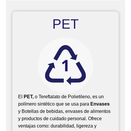
y
ti
s
l
b
y
c
PET
q
e
o
u
b
í
i
m
d
a
i
c
s
o
s
El
PET,
o Tereftalato de Polietileno, es un
polímero sintético que se usa para
Envases
y
Botellas de bebidas, envases de alimentos
y productos de cuidado personal.
Ofrece
ventajas como: durabilidad, ligereza y